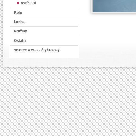
osvětlení
Kola
Lanka
Pružiny
Ostatní
Velorex 435-O - čtyřkolový