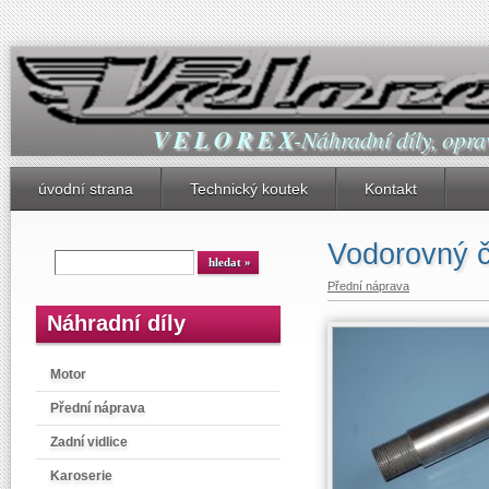
V E L O R E X
-Náhradní díly, oprav
úvodní strana
Technický koutek
Kontakt
Vodorovný 
Přední náprava
Náhradní díly
Motor
Přední náprava
Zadní vidlice
Karoserie