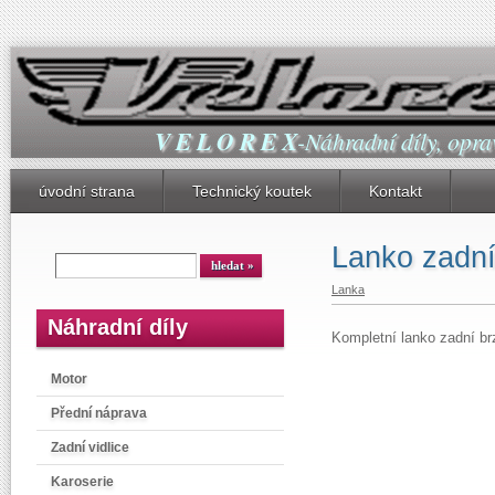
V E L O R E X
-Náhradní díly, oprav
úvodní strana
Technický koutek
Kontakt
Lanko zadní
Lanka
Náhradní díly
Kompletní lanko zadní b
Motor
Přední náprava
Zadní vidlice
Karoserie