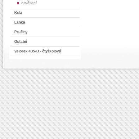
osvětlení
Kola
Lanka
Pružiny
Ostatní
Velorex 435-O - čtyřkolový